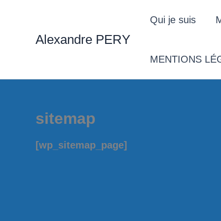
Aller
Qui je suis
M
au
Alexandre PERY
contenu
MENTIONS LÉG
sitemap
[wp_sitemap_page]